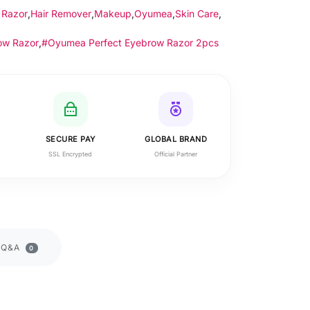
 Razor
,
Hair Remover
,
Makeup
,
Oyumea
,
Skin Care
,
ow Razor
,
#Oyumea Perfect Eyebrow Razor 2pcs
SECURE PAY
GLOBAL BRAND
SSL Encrypted
Official Partner
Q&A
0