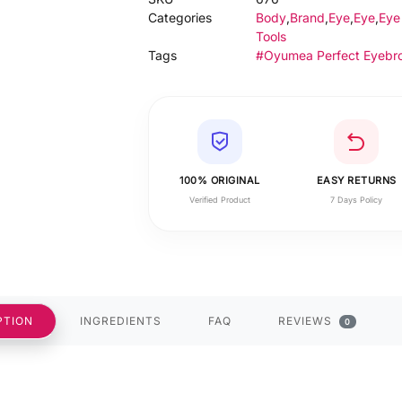
Categories
Body
,
Brand
,
Eye
,
Eye
,
Eye
Tools
Tags
#Oyumea Perfect Eyebr
100% ORIGINAL
EASY RETURNS
Verified Product
7 Days Policy
PTION
INGREDIENTS
FAQ
REVIEWS
0