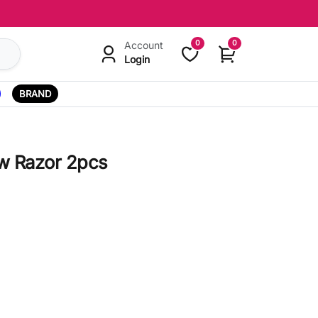
0
0
Account
Login
BRAND
w Razor 2pcs