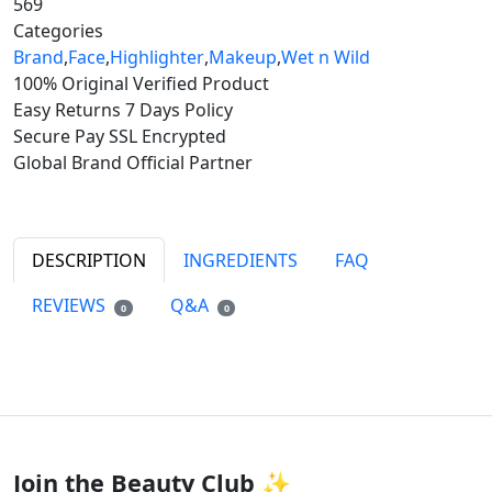
569
Categories
Brand
,
Face
,
Highlighter
,
Makeup
,
Wet n Wild
100% Original
Verified Product
Easy Returns
7 Days Policy
Secure Pay
SSL Encrypted
Global Brand
Official Partner
DESCRIPTION
INGREDIENTS
FAQ
REVIEWS
Q&A
0
0
Join the Beauty Club ✨