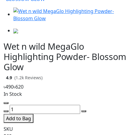
Wet n wild MegaGlo
Highlighting Powder- Blossom
Glow
4.9
(1.2k Reviews)
৳490
৳620
In Stock
Add to Bag
SKU