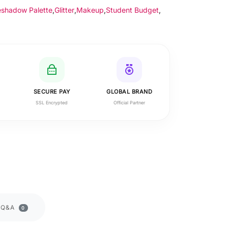
eshadow Palette
,
Glitter
,
Makeup
,
Student Budget
,
SECURE PAY
GLOBAL BRAND
SSL Encrypted
Official Partner
Q&A
0