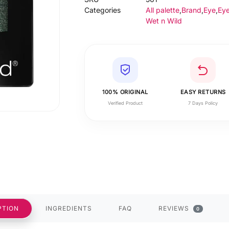
Categories
All palette
,
Brand
,
Eye
,
Ey
Wet n Wild
100% ORIGINAL
EASY RETURNS
Verified Product
7 Days Policy
PTION
INGREDIENTS
FAQ
REVIEWS
0