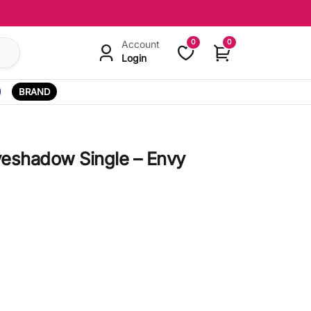
0
0
Account
Login
BRAND
yeshadow Single – Envy