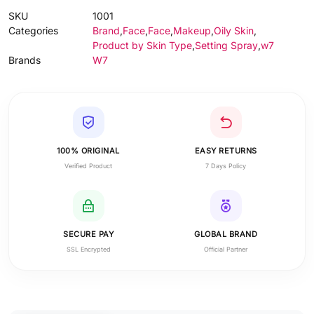
SKU
1001
Categories
Brand
,
Face
,
Face
,
Makeup
,
Oily Skin
,
Product by Skin Type
,
Setting Spray
,
w7
Brands
W7
100% ORIGINAL
EASY RETURNS
Verified Product
7 Days Policy
SECURE PAY
GLOBAL BRAND
SSL Encrypted
Official Partner