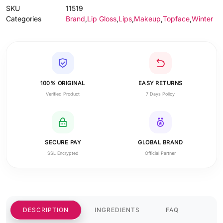
SKU
11519
Categories
Brand
,
Lip Gloss
,
Lips
,
Makeup
,
Topface
,
Winter
100% ORIGINAL
EASY RETURNS
Verified Product
7 Days Policy
SECURE PAY
GLOBAL BRAND
SSL Encrypted
Official Partner
DESCRIPTION
INGREDIENTS
FAQ