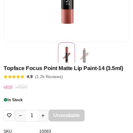
Topface Focus Point Matte Lip Paint-14 (3.5ml)
4.9
(1.2k Reviews)
৳850
৳810
In Stock
Unavailable
SKU
10083