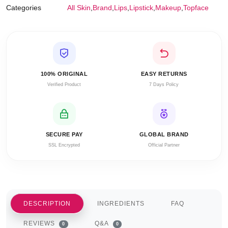
Categories
All Skin
,
Brand
,
Lips
,
Lipstick
,
Makeup
,
Topface
100% ORIGINAL
EASY RETURNS
Verified Product
7 Days Policy
SECURE PAY
GLOBAL BRAND
SSL Encrypted
Official Partner
DESCRIPTION
INGREDIENTS
FAQ
REVIEWS
Q&A
0
0