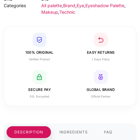
Categories
All palette
,
Brand
,
Eye
,
Eyeshadow Palette
,
Makeup
,
Technic
100% ORIGINAL
EASY RETURNS
Verified Product
7 Days Policy
SECURE PAY
GLOBAL BRAND
SSL Encrypted
Official Partner
DESCRIPTION
INGREDIENTS
FAQ