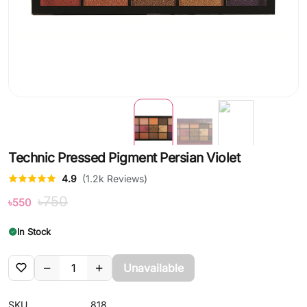
Technic Pressed Pigment Persian Violet
4.9
(1.2k Reviews)
৳750
৳550
In Stock
Unavailable
SKU
818