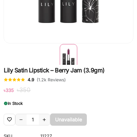
Lily Satin Lipstick – Berry Jam (3.9gm)
4.9
(1.2k Reviews)
৳350
৳335
In Stock
Unavailable
SKU
11227