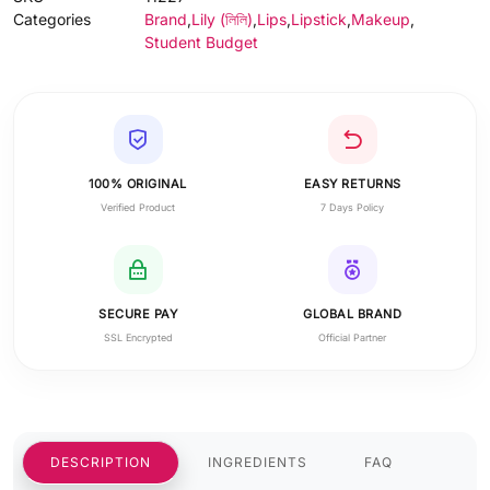
Categories
Brand
,
Lily (লিলি)
,
Lips
,
Lipstick
,
Makeup
,
Student Budget
100% ORIGINAL
EASY RETURNS
Verified Product
7 Days Policy
SECURE PAY
GLOBAL BRAND
SSL Encrypted
Official Partner
DESCRIPTION
INGREDIENTS
FAQ