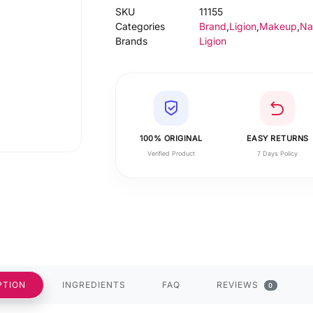
SKU
11155
Categories
Brand
,
Ligion
,
Makeup
,
Nai
Brands
Ligion
100% ORIGINAL
EASY RETURNS
Verified Product
7 Days Policy
PTION
INGREDIENTS
FAQ
REVIEWS
0