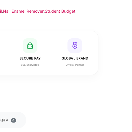
l
,
Nail Enamel Remover
,
Student Budget
SECURE PAY
GLOBAL BRAND
SSL Encrypted
Official Partner
Q&A
0