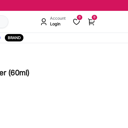
0
0
Account
Login
BRAND
er (60ml)