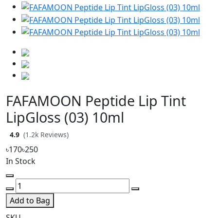
FAFAMOON Peptide Lip Tint
LipGloss (03) 10ml
4.9
(1.2k Reviews)
৳170
৳250
In Stock
Add to Bag
SKU