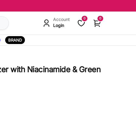
0
0
Account
Login
BRAND
izer with Niacinamide & Green