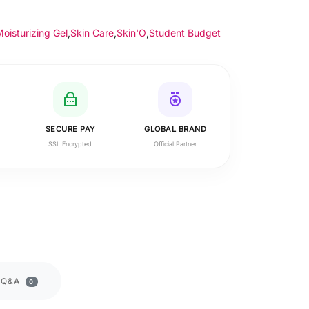
oisturizing Gel
,
Skin Care
,
Skin'O
,
Student Budget
SECURE PAY
GLOBAL BRAND
SSL Encrypted
Official Partner
Q&A
0