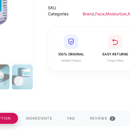
SKU
Categories
Brand
,
Face
,
Moisturizer
,
M
100% ORIGINAL
EASY RETURNS
Verified Product
7 Days Policy
PTION
INGREDIENTS
FAQ
REVIEWS
0